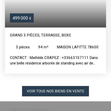
499 000
€
GRAND 3 PIÈCES, TERRASSE, BOXE
3
pièces
94
m²
MAISON LAFITTE 78600
CONTACT : Mathilde CRAPEZ : +33663107111 Dans
une belle résidence arborée de standing avec air de
jeux, à la lisière du Parc de Maison-Lafitte (accès direct
par la copropriété), au 2ème étage sans asc, beau 3
pièces avec terrasse composé d'une grande entrée
avec placards, une cuisine aménagée (possibilité de
transformer en cuisine US), un wc invités , un vaste
VOIR TOUS NOS BIENS EN VENTE
séjour très lumineux orienté SUD et EST donnant sur
une terrasse de 14 m2 plein SUD, deux belles chambres
avec chacune son dressing, une salle de douche avec