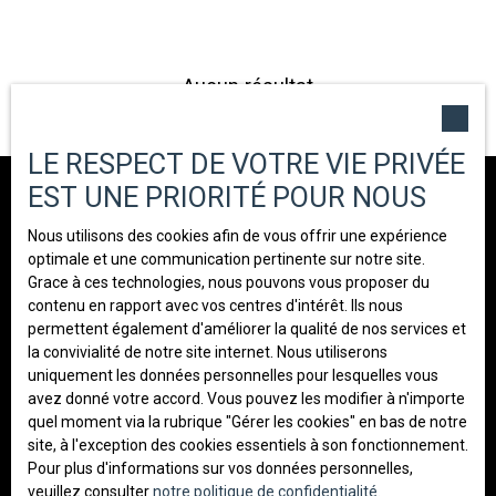
Localisation
Aucun résultat
Budget max (€)
LE RESPECT DE VOTRE VIE PRIVÉE
Surface min (m²)
EST UNE PRIORITÉ POUR NOUS
Ne manquez plus aucun bien
correspondant à votre recherche !
Nous utilisons des cookies afin de vous offrir une expérience
Rechercher
optimale et une communication pertinente sur notre site.
Grace à ces technologies, nous pouvons vous proposer du
Prénom
Nom
contenu en rapport avec vos centres d'intérêt. Ils nous
permettent également d'améliorer la qualité de nos services et
Email
la convivialité de notre site internet. Nous utiliserons
uniquement les données personnelles pour lesquelles vous
Type d'offre
avez donné votre accord. Vous pouvez les modifier à n'importe
Vente
quel moment via la rubrique ″Gérer les cookies″ en bas de notre
site, à l'exception des cookies essentiels à son fonctionnement.
Type de bien
Pour plus d'informations sur vos données personnelles,
Terrain
veuillez consulter
notre politique de confidentialité
.