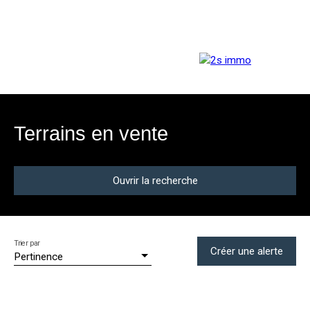
ACCUEIL
ACHETER
LOUER
RÉNOVER
Terrains en vente
Ouvrir la recherche
Trier par
Type d'offre
Créer une alerte
Pertinence
Vente
Type de bien
Terrain