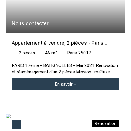
Nous contacter
Appartement à vendre, 2 pièces - Paris
75017
2
pièces
46
m²
Paris 75017
PARIS 17ème - BATIGNOLLES - Mai 2021 Rénovation
et réaménagement d'un 2 pièces Mission : maîtrise
d'oeuvre, conception, décoration Durée des travaux : 3
En savoir +
mois
Rénovation