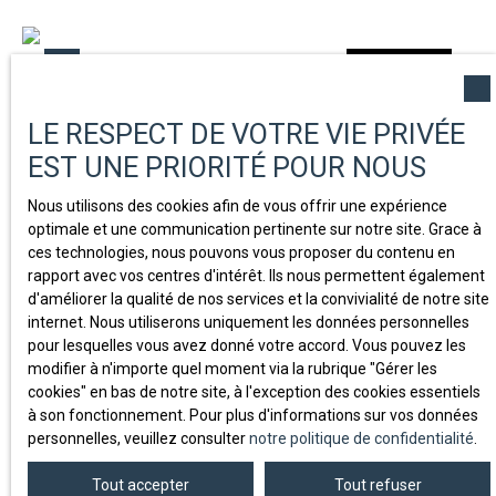
Rénovation
LE RESPECT DE VOTRE VIE PRIVÉE
EST UNE PRIORITÉ POUR NOUS
Nous utilisons des cookies afin de vous offrir une expérience
optimale et une communication pertinente sur notre site. Grace à
ces technologies, nous pouvons vous proposer du contenu en
Nous contacter
rapport avec vos centres d'intérêt. Ils nous permettent également
d'améliorer la qualité de nos services et la convivialité de notre site
internet. Nous utiliserons uniquement les données personnelles
Appartement à vendre, 3 pièces - Neuilly-sur-
pour lesquelles vous avez donné votre accord. Vous pouvez les
modifier à n'importe quel moment via la rubrique ″Gérer les
Seine 92200
3
pièces
71
m²
Neuilly-sur-Seine 92200
cookies″ en bas de notre site, à l'exception des cookies essentiels
à son fonctionnement. Pour plus d'informations sur vos données
NEUILLY SUR SEINE (92200) - Rue de Longchamp -
personnelles, veuillez consulter
notre politique de confidentialité
.
Aout/Septembre 2021 Rénovation complète d'un
appartement de 3 pièces : maîtrise d'oeuvre, conseil,
Tout accepter
Tout refuser