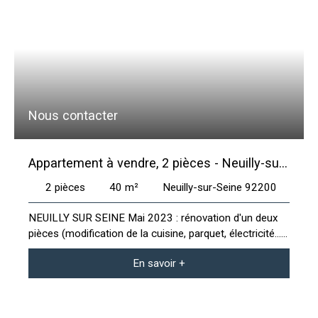
Nous contacter
Appartement à vendre, 2 pièces - Neuilly-sur-
Seine 92200
2
pièces
40
m²
Neuilly-sur-Seine 92200
NEUILLY SUR SEINE Mai 2023 : rénovation d'un deux
pièces (modification de la cuisine, parquet, électricité...
)Mission : conception - décoration - maitrise d'oeuvre.
En savoir +
Durée des travaux : 7 semaines