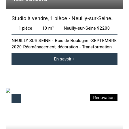
Studio à vendre, 1 pièce - Neuilly-sur-Seine
92200
1
pièce
10
m²
Neuilly-sur-Seine 92200
NEUILLY SUR SEINE - Bois de Boulogne -SEPTEMBRE
2020 Réaménagement, décoration - Transformation
d'une chambre en studette tout confort. Durée des
En savoir +
travaux : 4 semaines
Rénovation