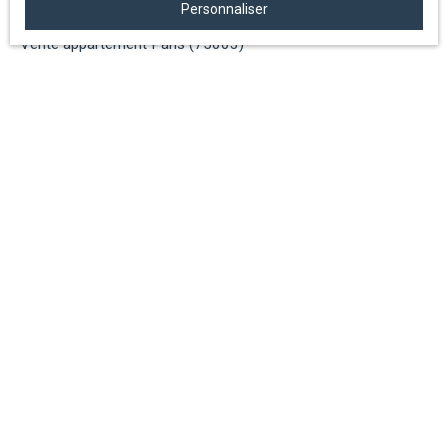
Personnaliser
Vente appartement Levallois-Perret (92300)
Vente appartement Paris (75003)
Vente appartement Paris (75018)
Vente appartement Paris (75016)
Vente maison Égreville (77620)
JE SUIS PROPRIÉTAIRE
Estimez votre bien
Espace vendeur
Vendre avec nous
Nous contacter