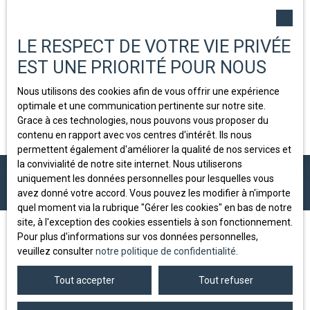
Honoraires de gestion à la charge du bailleur
……..10 %
TTC du montant TTC des travaux
LE RESPECT DE VOTRE VIE PRIVÉE
EST UNE PRIORITÉ POUR NOUS
117 rue Caulaincourt 75018 Paris - Tél. / Fax : 01 42 52 49
59
Nous utilisons des cookies afin de vous offrir une expérience
SARL au capital de 7500 E - RCS Paris B 445 057 789 -
optimale et une communication pertinente sur notre site.
Siret : 445 057 789 00015 - Code
Grace à ces technologies, nous pouvons vous proposer du
contenu en rapport avec vos centres d'intérêt. Ils nous
permettent également d'améliorer la qualité de nos services et
la convivialité de notre site internet. Nous utiliserons
uniquement les données personnelles pour lesquelles vous
avez donné votre accord. Vous pouvez les modifier à n'importe
quel moment via la rubrique ″Gérer les cookies″ en bas de notre
site, à l'exception des cookies essentiels à son fonctionnement.
Pour plus d'informations sur vos données personnelles,
veuillez consulter
notre politique de confidentialité
.
JE RECHERCHE UN BIEN
Tout accepter
Tout refuser
Vente appartement Neuilly-sur-Seine (92200)