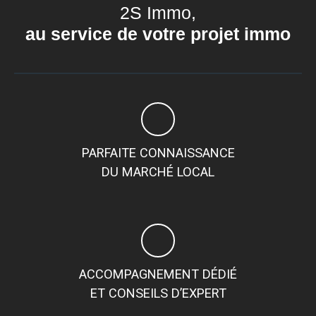
2S Immo,
Chauffage et eau chaude collectifs (compris dans les
charges). Un box et une cave au sous-sol complètent
au service de votre projet immo
ce bien. Les points forts de cet appartement : les
volumes, les nombreux rangements, les vues sur jardin,
l'ensoleillement, le calme. Travaux à prévoir
PARFAITE CONNAISSANCE
DU MARCHÉ LOCAL
ACCOMPAGNEMENT DÉDIÉ
ET CONSEILS D’EXPERT