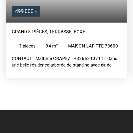
499 000
€
GRAND 3 PIÈCES, TERRASSE, BOXE
3
pièces
94
m²
MAISON LAFITTE 78600
CONTACT : Mathilde CRAPEZ : +33663107111 Dans
une belle résidence arborée de standing avec air de
jeux, à la lisière du Parc de Maison-Lafitte (accès direct
par la copropriété), au 2ème étage sans asc, beau 3
pièces avec terrasse composé d'une grande entrée
avec placards, une cuisine aménagée (possibilité de
transformer en cuisine US), un wc invités , un vaste
séjour très lumineux orienté SUD et EST donnant sur
une terrasse de 14 m2 plein SUD, deux belles chambres
avec chacune son dressing, une salle de douche avec
wc. Fenêtres PVC double vitrage récentes, stores,
chauffage par le sol, parquet sous moquette.