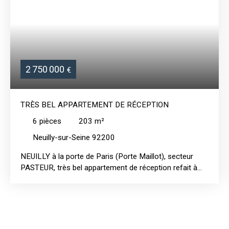
2 750 000
€
TRÈS BEL APPARTEMENT DE RÉCEPTION
6
pièces
203
m²
Neuilly-sur-Seine 92200
NEUILLY à la porte de Paris (Porte Maillot), secteur
PASTEUR, très bel appartement de réception refait à
neuf récemment, dans un immeuble pierre de taille de
standing avec gardienne, digicode, interphone
ascenseur. Au 2ème étage sur rue et cour, très
lumineux, sans vis à vis. Galerie d'entrée, vaste double
séjour, grande cuisine dînatoire toute équipée, 4 belles