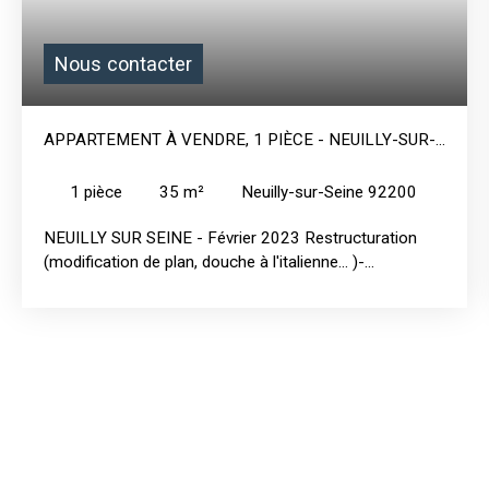
Nous contacter
APPARTEMENT À VENDRE, 1 PIÈCE - NEUILLY-SUR-
SEINE 92200
1
pièce
35
m²
Neuilly-sur-Seine 92200
NEUILLY SUR SEINE - Février 2023 Restructuration
(modification de plan, douche à l'italienne... )-
Rénovation complète (plomberie; électricité,
revêtements... )- Décoration (choix du mobilier, déco.. )
Studio 35 m2 en vue de location meublé. Durée des
travaux : 8 semaines y compris fourniture du mobilier