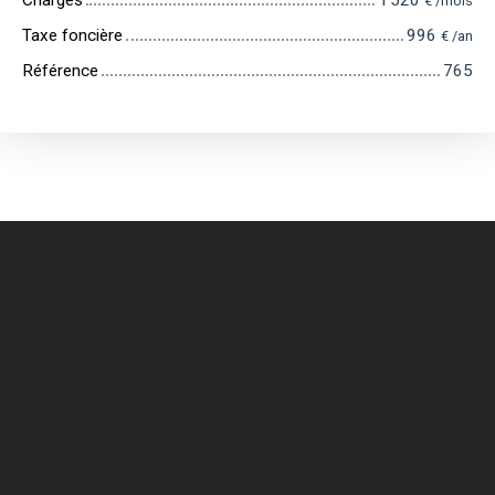
Charges
1 520
€ /mois
Taxe foncière
996
€ /an
Référence
765
+
−