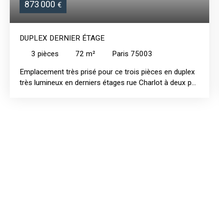
873 000
€
DUPLEX DERNIER ÉTAGE
3
pièces
72
m²
Paris 75003
Emplacement très prisé pour ce trois pièces en duplex
très lumineux en derniers étages rue Charlot à deux pas
du marché des enfants rouges. Dans un immeuble
typique du marais à colombages, aux parties commues
impeccables avec digicode et interphone, au calme sur
jolie cour, vue sur les toits et le ciel. Au 3ème étage :
entrée avec dressing, wc invités, séjour avec poutres
apparentes, cuisine équipée semi ouverte. Au 4ème
sous les toits : une grande chambre très lumineuse de
19 m2 avec nombreux rangements éclairée par deux
fenêtres ainsi que deux vélux, une seconde chambre,
une salle de douche avec wc. Une grande cave (16 m2
env. ) complète ce bien. Fenêtres double vitrage oscillo-
battantes, chauffage par radiateurs rayonnants.