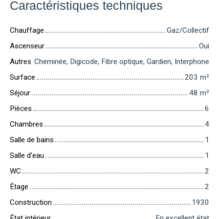
Caractéristiques techniques
Chauffage
Gaz/Collectif
Ascenseur
Oui
Autres
Cheminée, Digicode, Fibre optique, Gardien, Interphone
Surface
203
m²
Séjour
48
m²
Pièces
6
Chambres
4
Salle de bains
1
Salle d'eau
1
WC
2
Étage
2
Construction
1930
État intérieur
En excellent état