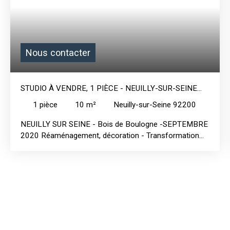
Nous contacter
STUDIO À VENDRE, 1 PIÈCE - NEUILLY-SUR-SEINE
92200
1
pièce
10
m²
Neuilly-sur-Seine 92200
NEUILLY SUR SEINE - Bois de Boulogne -SEPTEMBRE
2020 Réaménagement, décoration - Transformation
d'une chambre en studette tout confort. Durée des
travaux : 4 semaines