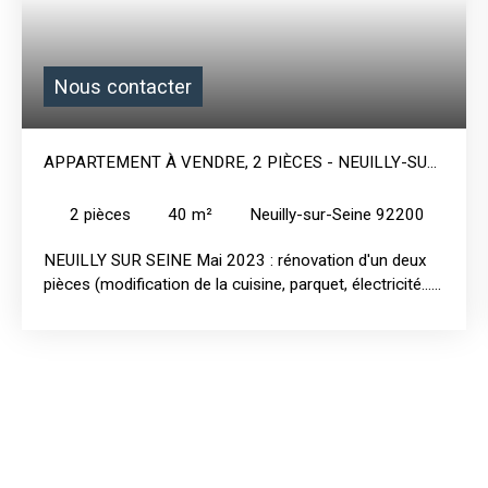
Nous contacter
APPARTEMENT À VENDRE, 2 PIÈCES - NEUILLY-SUR-
SEINE 92200
2
pièces
40
m²
Neuilly-sur-Seine 92200
NEUILLY SUR SEINE Mai 2023 : rénovation d'un deux
pièces (modification de la cuisine, parquet, électricité...
)Mission : conception - décoration - maitrise d'oeuvre.
Durée des travaux : 7 semaines