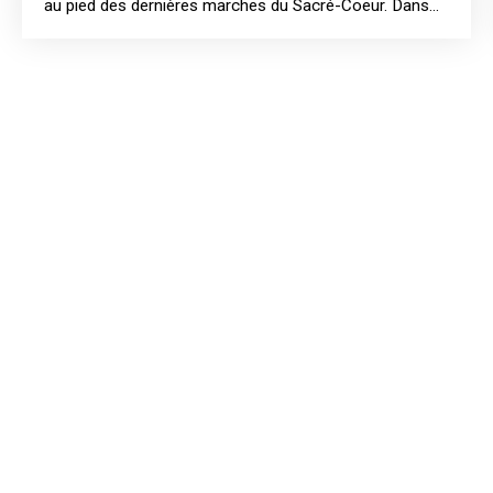
au pied des dernières marches du Sacré-Coeur. Dans
un petit immeuble typique montmartrois, joli deux
pièces en Rdc sur rue et cour. Entrée, séjour, grande
cousine toute équipée donnant sur courette en
jouissance, chambre , salle de douche avec WC. Une
cave au sous-sol complète ce bien. Actuellement loué
860 €Â CC ( bail de 3 ans - loi de 89