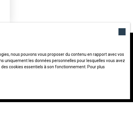
c
orrespondant à votre recherche !
s,
ologies, nous pouvons vous proposer du contenu en rapport avec vos
u
Email
iserons uniquement les données personnelles pour lesquelles vous avez
on des cookies essentiels à son fonctionnement. Pour plus
Localisation
Égreville (77620)
c
n (m²)
Pièces min
ce
rsonnelles conformément au RGPD. Si vous ne souhaitez pas
 voie téléphonique, vous pouvez vous inscrire gratuitement sur la
e, prévu par l'article L223-1 du code de la consommation, sur le
on
ier adressé à :