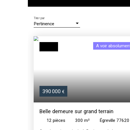
Trier par
Pertinence
A voir absolumen
390 000
€
Belle demeure sur grand terrain
12
pièces
300
m²
Égreville 77620